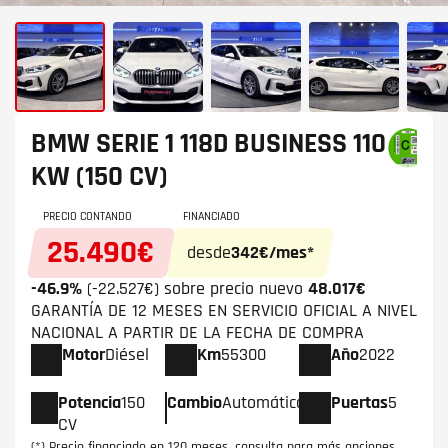
BMW SERIE 1
118D BUSINESS 110
KW (150 CV)
PRECIO CONTANDO
FINANCIADO
25.490€
desde
342€/mes*
-46.9%
(-22.527€) sobre precio nuevo
48.017€
GARANTÍA DE 12 MESES EN SERVICIO OFICIAL A NIVEL
NACIONAL A PARTIR DE LA FECHA DE COMPRA
Motor
Diésel
Km
55300
Año
2022
Potencia
150
Cambio
Automático
Puertas
5
CV
(*) Precio financiado en 120 meses, consulta para más opciones.