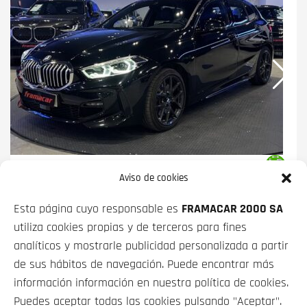
BMW SERIE 1
120I 131 KW (178 CV)
Aviso de cookies
PRECIO CONTADO
FINANCIADO
Esta página cuyo responsable es
FRAMACAR 2000 SA
27 900€
desde
360€/mes*
utiliza cookies propias y de terceros para fines
analíticos y mostrarle publicidad personalizada a partir
de sus hábitos de navegación. Puede encontrar más
información información en nuestra política de cookies.
Puedes aceptar todas las cookies pulsando "Aceptar".