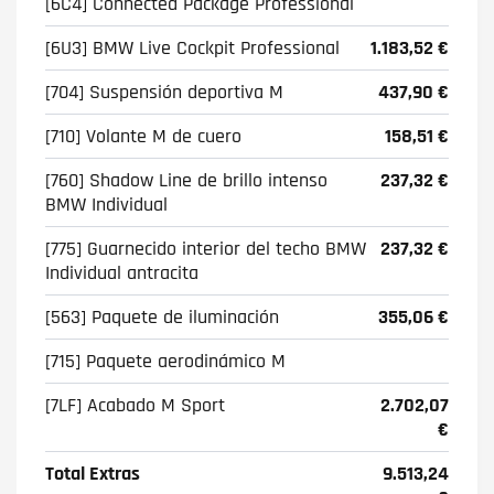
[6C4] Connected Package Professional
[6U3] BMW Live Cockpit Professional
1.183,52 €
[704] Suspensión deportiva M
437,90 €
[710] Volante M de cuero
158,51 €
[760] Shadow Line de brillo intenso
237,32 €
BMW Individual
[775] Guarnecido interior del techo BMW
237,32 €
Individual antracita
[563] Paquete de iluminación
355,06 €
[715] Paquete aerodinámico M
[7LF] Acabado M Sport
2.702,07
€
Total Extras
9.513,24