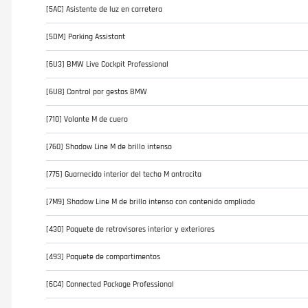
[5AC] Asistente de luz en carretera
[5DM] Parking Assistant
[6U3] BMW Live Cockpit Professional
[6U8] Control por gestos BMW
[710] Volante M de cuero
[760] Shadow Line M de brillo intenso
[775] Guarnecido interior del techo M antracita
[7M9] Shadow Line M de brillo intenso con contenido ampliado
[430] Paquete de retrovisores interior y exteriores
[493] Paquete de compartimentos
[6C4] Connected Package Professional