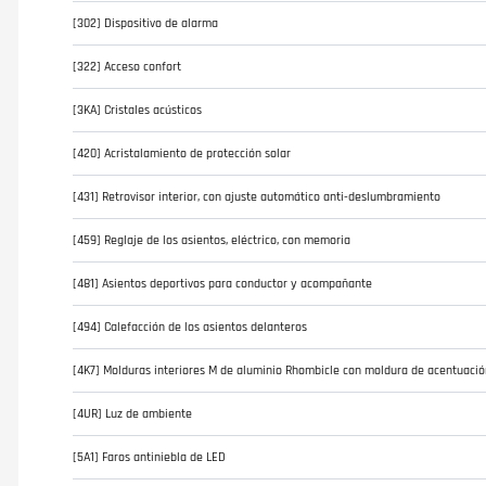
[302] Dispositivo de alarma
[322] Acceso confort
[3KA] Cristales acústicos
[420] Acristalamiento de protección solar
[431] Retrovisor interior, con ajuste automático anti-deslumbramiento
[459] Reglaje de los asientos, eléctrico, con memoria
[481] Asientos deportivos para conductor y acompañante
[494] Calefacción de los asientos delanteros
[4K7] Molduras interiores M de aluminio Rhombicle con moldura de acentuació
[4UR] Luz de ambiente
[5A1] Faros antiniebla de LED