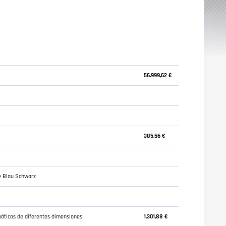
56.999,62 €
385,56 €
e Blau Schwarz
umáticos de diferentes dimensiones
1.301,88 €