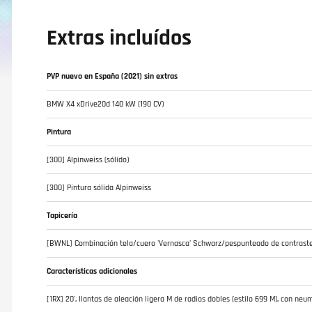
Extras incluídos
PVP nuevo en España (2021) sin extras
BMW X4 xDrive20d 140 kW (190 CV)
Pintura
[300] Alpinweiss (sólido)
[300] Pintura sólida Alpinweiss
Tapicería
[BWNL] Combinación tela/cuero 'Vernasca' Schwarz/pespunteado de contrast
Características adicionales
[1RX] 20', llantas de aleación ligera M de radios dobles (estilo 699 M), con ne