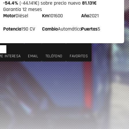
-54.4%
(-44.141€) sobre precio nuevo
81.131€
Garantía 12 meses
Motor
Diésel
Km
101600
Año
2021
Potencia
190 CV
Cambio
Automático
Puertas
5
ME INTERESA
EMAIL
TELÉFONO
FAVORITOS