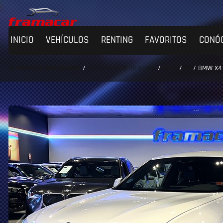
INICIO
VEHÍCULOS
RENTING
FAVORITOS
CONÓ
TE MERECES MUCHO MÁS
/
VEHÍCULOS DE OCASIÓN
/
BMW
/
X4
/
BMW X4 