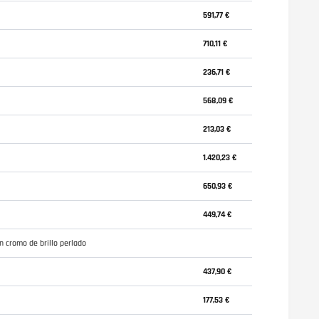
591,77 €
710,11 €
236,71 €
568,09 €
213,03 €
1.420,23 €
650,93 €
449,74 €
n cromo de brillo perlado
437,90 €
177,53 €