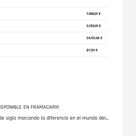
7.400,01 €
2.250,01 €
24.131,38 €
81.131 €
ISPONIBLE EN FRAMACAR!!!
 siglo marcando la diferencia en el mundo del...