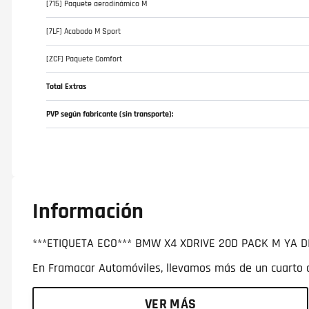
[715] Paquete aerodinámico M
[7LF] Acabado M Sport
[ZCF] Paquete Comfort
Total Extras
PVP según fabricante (sin transporte):
Información
***ETIQUETA ECO*** BMW X4 XDRIVE 20D PACK M YA D
En Framacar Automóviles, llevamos más de un cuarto de
VER MÁS