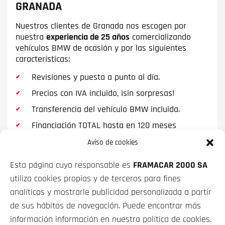
GRANADA
El BMW X2 está equipado con motores potentes y
eficientes que garantizan un rendimiento
Nuestros clientes de Granada nos escogen por
excepcional y una respuesta ágil. Desde motores
nuestra
experiencia de 25 años
comercializando
diésel hasta opciones de gasolina, cada variante
vehículos BMW de ocasión y por las siguientes
está diseñada para ofrecer una experiencia de
características:
conducción emocionante y económica, con una
optimización perfecta entre potencia y consumo.
Revisiones y puesta a punto al día.
Precios con IVA incluido, ¡sin sorpresas!
Transferencia del vehículo BMW incluida.
Conducción de un BMW X2 de ocasión:
Financiación TOTAL hasta en 120 meses
Comparando los sistemas XDrive y sDrive
Aviso de cookies
Conducir un BMW X2 de ocasión es sinónimo de
disfrutar de una experiencia de conducción
Esta página cuyo responsable es
FRAMACAR 2000 SA
excepcional. Este modelo puede estar equipado con
utiliza cookies propias y de terceros para fines
el sistema
XDrive, una tracción integral inteligente
VEHÍCULOS
que distribuye la potencia entre las ruedas
analíticos y mostrarle publicidad personalizada a partir
delanteras y traseras según las necesidades
del
de sus hábitos de navegación. Puede encontrar más
momento. El sistema XDrive es ideal para mantener
SOBRE NOSOTROS
información información en nuestra política de cookies.
un control y una tracción óptimos en todas las