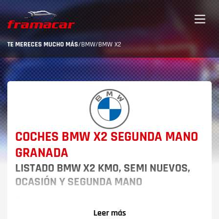
TE MERECES MUCHO MÁS
/
BMW
/
BMW X2
COCHES BMW X2 SEGUNDA MANO
GRANADA
LISTADO BMW X2 KM0, SEMI NUEVOS,
OCASIÓN Y SEGUNDA MANO
Explora la selección más completa de coches BMW
de segunda mano y ocasión en Granada,