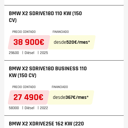
exclusivamente en Framacar. Nuestro concesionario
se especializa en ofrecer las mejores oportunidades
BMW X2
SDRIVE18D 110 KW (150
en modelos destacados como el
BMW X1
,
BMW X3
,
CV)
BMW X4
,
BMW X5
y
BMW X6
. Visita nuestra página
web y descubre la diversidad de nuestra gama de
PRECIO CONTADO
FINANCIADO
vehículos BMW. En Framacar, todos nuestros coches
BMW de segunda mano están sometidos a
38 900€
desde
520€/mes*
rigurosas inspecciones para asegurar la máxima
calidad y rendimiento, garantizando así la
29600
Diésel
2025
satisfacción total de nuestros clientes.
BMW X2
SDRIVE18D BUSINESS 110
KW (150 CV)
PRECIO CONTADO
FINANCIADO
27 490€
desde
367€/mes*
58300
Diésel
2022
BMW X2
XDRIVE25E 162 KW (220