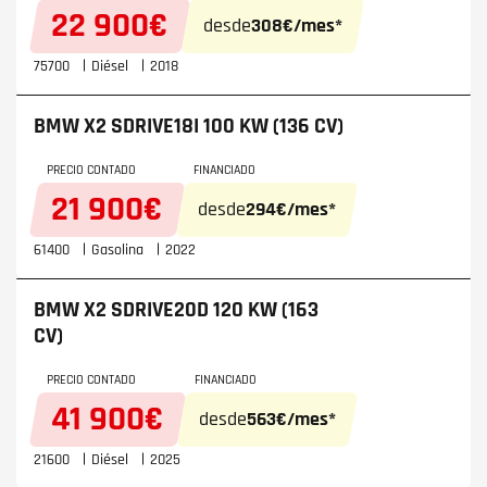
22 900€
desde
308€/mes*
75700
Diésel
2018
BMW X2
SDRIVE18I 100 KW (136 CV)
PRECIO CONTADO
FINANCIADO
21 900€
desde
294€/mes*
61400
Gasolina
2022
BMW X2
SDRIVE20D 120 KW (163
CV)
PRECIO CONTADO
FINANCIADO
41 900€
desde
563€/mes*
21600
Diésel
2025