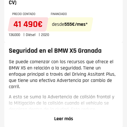
CV)
BMW X1
,
BMW X2
,
BMW X3
,
BMW X4
,
BMW X6
.
Descubre la amplia gama de nuestros coches BMW
PRECIO CONTADO
FINANCIADO
en Granada En Framacar todos los coches BMW de
41 490€
segunda mano pasan las verificaciones más
desde
555€/mes*
exigentes.
Garantizamos que tu BMW es tan
confiable como un BMW recién comprado
. ¡Porque te
136000
Diésel
2020
mereces algo más!
Seguridad en el BMW X5 Granada
Se puede comenzar con los recursos que ofrece el
BMW X5 en relación a la seguridad. Tiene un
enfoque principal a través del Driving Assitant Plus,
que tiene una efectiva Advertencia por cambio de
carril.
A esto se suma la Advertencia de colisión frontal y
la Mitigación de la colisión cuando el vehículo se
desplaza dentro de la ciudad. Esto reduce
notablemente la posibilidad de choque trasero por
parte de un automóvil más lento o parado. También