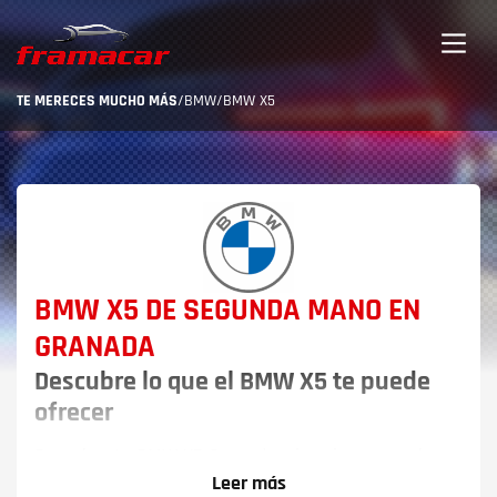
TE MERECES MUCHO MÁS
/
BMW
/
BMW X5
BMW X5 DE SEGUNDA MANO EN
GRANADA
Descubre lo que el BMW X5 te puede
ofrecer
Descubre tu BMW X5 Granada, el cual es un coche
que se define como impresionante. Hace gala de un