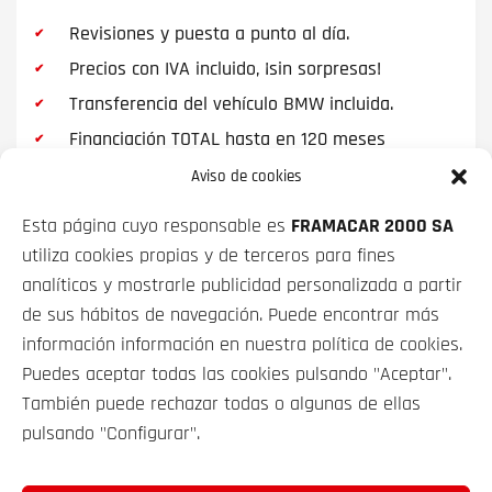
Tiene espacio para instalar dos asientos Isofix para
Revisiones y puesta a punto al día.
niños en cada uno de los asientos traseros,
Precios con IVA incluido, ¡sin sorpresas!
orientados hacia el exterior. En definitiva tiene
Transferencia del vehículo BMW incluida.
mucho espacio para cinco puertas, un par de
asientos opcionales de los que se puede disponer
Financiación TOTAL hasta en 120 meses
alternativamente y además tiene un espacio del
maletero generoso y flexible.
Aviso de cookies
El interior del BMW
Esta página cuyo responsable es
FRAMACAR 2000 SA
utiliza cookies propias y de terceros para fines
Este es otro de sus puntos fuertes ya que la cabina
VEHÍCULOS
analíticos y mostrarle publicidad personalizada a partir
del X5 tiene el estilo familiar de BMW. Está
revestido con excelentes materiales y cuenta con un
de sus hábitos de navegación. Puede encontrar más
SOBRE NOSOTROS
acabado muy atractivo. Su sistema iDrive sigue
información información en nuestra política de cookies.
siendo altamente intuitivo. Todos sus controles
Puedes aceptar todas las cookies pulsando "Aceptar".
están en donde se los espera encontrar.
CONTACTO
También puede rechazar todas o algunas de ellas
El iDrive ofrece un teclado táctil en la parte superior,
pulsando "Configurar".
que marca letras y números fácilmente con una leve
presión de los dedos. En algunos casos puede incluir
FRAMACAR 2000 S.A. © 2025