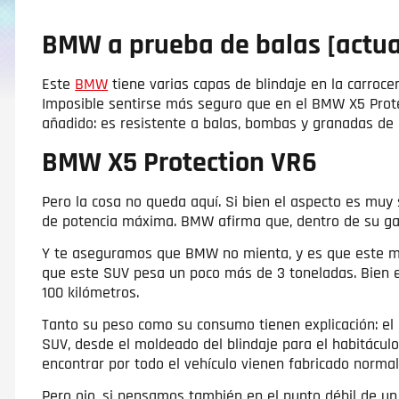
BMW a prueba de balas [actua
Este
BMW
tiene varias capas de blindaje en la carroce
Imposible sentirse más seguro que en el BMW X5 Prote
añadido: es resistente a balas, bombas y granadas de
BMW X5 Protection VR6
Pero la cosa no queda aquí. Si bien el aspecto es muy
de potencia máxima. BMW afirma que, dentro de su gam
Y te aseguramos que BMW no mienta, y es que este mo
que este SUV pesa un poco más de 3 toneladas. Bien e
100 kilómetros.
Tanto su peso como su consumo tienen explicación: el
SUV, desde el moldeado del blindaje para el habitácul
encontrar por todo el vehículo vienen fabricado norma
Pero ojo, si pensamos también en el punto débil de un