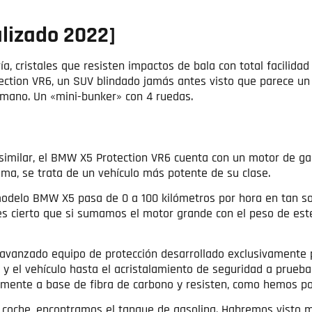
lizado 2022]
ría, cristales que resisten impactos de bala con total facilid
ction VR6, un SUV blindado jamás antes visto que parece un 
 mano. Un «mini-bunker» con 4 ruedas.
 similar, el BMW X5 Protection VR6 cuenta con un motor de ga
a, se trata de un vehículo más potente de su clase.
delo BMW X5 pasa de 0 a 100 kilómetros por hora en tan so
s cierto que si sumamos el motor grande con el peso de este
 avanzado equipo de protección desarrollado exclusivamente
o y el vehículo hasta el acristalamiento de seguridad a prue
lmente a base de fibra de carbono y resisten, como hemos pod
 coche, encontramos el tanque de gasolina. Habremos visto mi