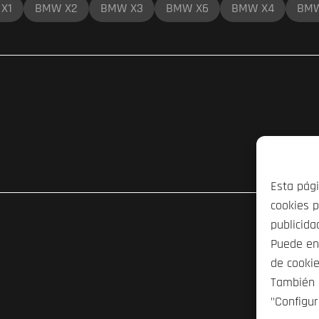
X1
BMW X2
BMW X3
BMW X6
BMW X4
BMW
Esta pág
cookies p
publicida
Puede en
de cookie
También 
"Configur