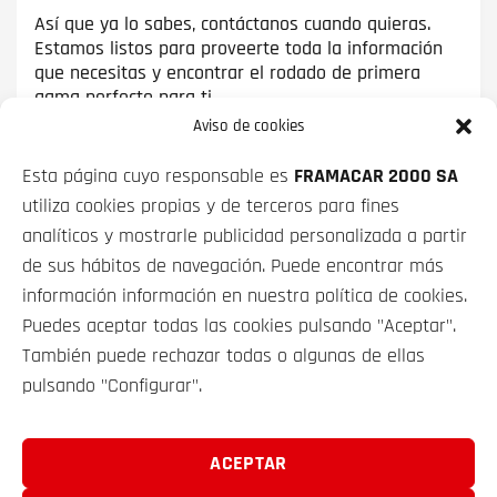
Así que ya lo sabes, contáctanos cuando quieras.
Estamos listos para proveerte toda la información
que necesitas y encontrar el rodado de primera
gama perfecto para ti.
Aviso de cookies
Esta página cuyo responsable es
FRAMACAR 2000 SA
utiliza cookies propias y de terceros para fines
VEHÍCULOS
analíticos y mostrarle publicidad personalizada a partir
de sus hábitos de navegación. Puede encontrar más
SOBRE NOSOTROS
información información en nuestra política de cookies.
Puedes aceptar todas las cookies pulsando "Aceptar".
CONTACTO
También puede rechazar todas o algunas de ellas
pulsando "Configurar".
FRAMACAR 2000 S.A. © 2025
ACEPTAR