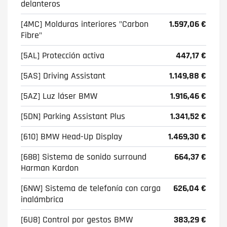
delanteros
[4MC] Molduras interiores "Carbon
1.597,06 €
Fibre"
[5AL] Protección activa
447,17 €
[5AS] Driving Assistant
1.149,88 €
[5AZ] Luz láser BMW
1.916,46 €
[5DN] Parking Assistant Plus
1.341,52 €
[610] BMW Head-Up Display
1.469,30 €
[688] Sistema de sonido surround
664,37 €
Harman Kardon
[6NW] Sistema de telefonía con carga
626,04 €
inalámbrica
[6U8] Control por gestos BMW
383,29 €