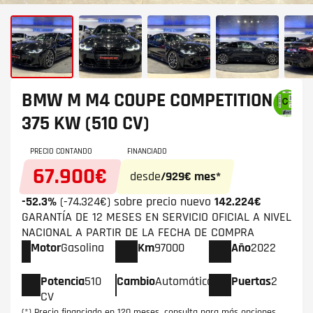
BMW M
M4 COUPE COMPETITION
375 KW (510 CV)
PRECIO CONTANDO
FINANCIADO
67.900€
desde
/929€ mes*
-52.3%
(-74.324€) sobre precio nuevo
142.224€
GARANTÍA DE 12 MESES EN SERVICIO OFICIAL A NIVEL
NACIONAL A PARTIR DE LA FECHA DE COMPRA
Motor
Gasolina
Km
97000
Año
2022
Potencia
510
Cambio
Automático
Puertas
2
CV
(*) Precio financiado en 120 meses, consulta para más opciones.