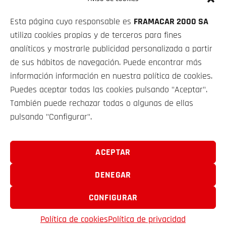
KW (510 CV)
Esta página cuyo responsable es
FRAMACAR 2000 SA
PRECIO CONTADO
utiliza cookies propias y de terceros para fines
88 900€
analíticos y mostrarle publicidad personalizada a partir
de sus hábitos de navegación. Puede encontrar más
información información en nuestra política de cookies.
Puedes aceptar todas las cookies pulsando "Aceptar".
También puede rechazar todas o algunas de ellas
pulsando "Configurar".
VEHÍCULOS
SOBRE NOSOTROS
ACEPTAR
DENEGAR
CONTACTO
CONFIGURAR
FRAMACAR 2000 S.A. © 2025
Política de cookies
Política de privacidad
EMAIL
TELÉFONO
FAVORITOS