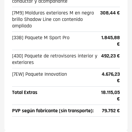
conductor y acompañante
[7M9] Molduras exteriores M en negro
308,44 €
brillo Shadow Line con contenido
ampliado
[33B] Paquete M Sport Pro
1.845,88
€
[430] Paquete de retrovisores interior y
492,23 €
exteriores
[7EW] Paquete Innovation
4.676,23
€
Total Extras
18.115,05
€
PVP según fabricante (sin transporte):
79.752 €