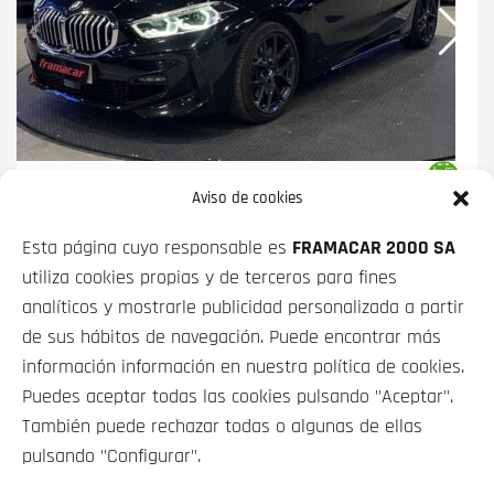
BMW SERIE 1
120I 131 KW (178 CV)
Aviso de cookies
PRECIO CONTADO
FINANCIADO
Esta página cuyo responsable es
FRAMACAR 2000 SA
27 900€
desde
360€/mes*
utiliza cookies propias y de terceros para fines
analíticos y mostrarle publicidad personalizada a partir
de sus hábitos de navegación. Puede encontrar más
información información en nuestra política de cookies.
Puedes aceptar todas las cookies pulsando "Aceptar".
VEHÍCULOS
También puede rechazar todas o algunas de ellas
pulsando "Configurar".
SOBRE NOSOTROS