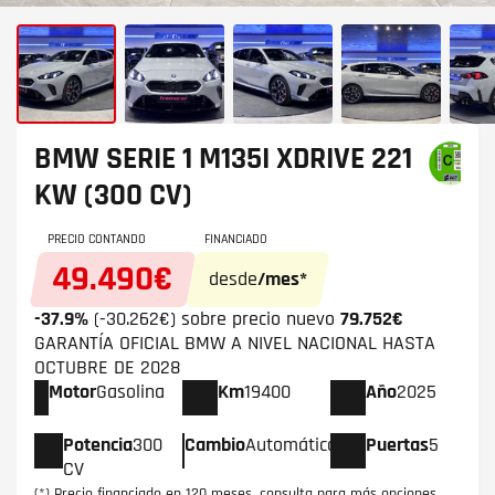
BMW SERIE 1
M135I XDRIVE 221
KW (300 CV)
PRECIO CONTANDO
FINANCIADO
49.490€
desde
/mes*
-37.9%
(-30.262€) sobre precio nuevo
79.752€
GARANTÍA OFICIAL BMW A NIVEL NACIONAL HASTA
OCTUBRE DE 2028
Motor
Gasolina
Km
19400
Año
2025
Potencia
300
Cambio
Automático
Puertas
5
CV
(*) Precio financiado en 120 meses, consulta para más opciones.