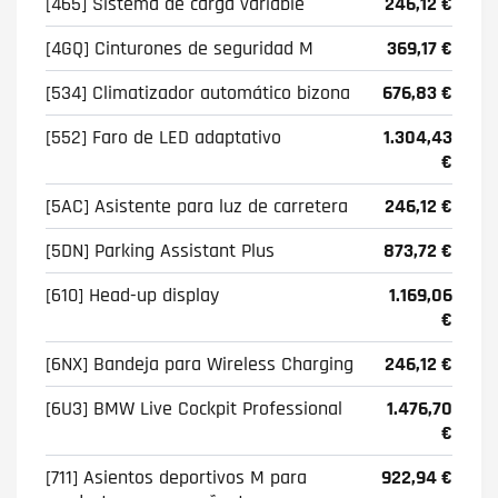
[465] Sistema de carga variable
246,12 €
[4GQ] Cinturones de seguridad M
369,17 €
[534] Climatizador automático bizona
676,83 €
[552] Faro de LED adaptativo
1.304,43
€
[5AC] Asistente para luz de carretera
246,12 €
[5DN] Parking Assistant Plus
873,72 €
[610] Head-up display
1.169,06
€
[6NX] Bandeja para Wireless Charging
246,12 €
[6U3] BMW Live Cockpit Professional
1.476,70
€
[711] Asientos deportivos M para
922,94 €