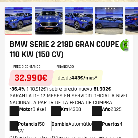
BMW SERIE 2
218D GRAN COUPE
110 KW (150 CV)
PRECIO CONTANDO
FINANCIADO
32.990€
desde
443€/mes*
-36.4%
(-18.912€) sobre precio nuevo
51.902€
GARANTÍA DE 12 MESES EN SERVICIO OFICIAL A NIVEL
NACIONAL A PARTIR DE LA FECHA DE COMPRA
Motor
Diésel
Km
14300
Año
2025
Potencia
150
Cambio
Automático
Puertas
4
CV
(*) Precio financiado en 120 meses, consulta para más opciones.