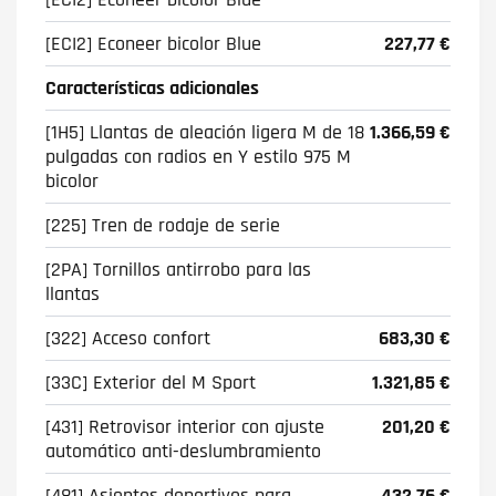
[ECI2] Econeer bicolor Blue
227,77 €
Características adicionales
[1H5] Llantas de aleación ligera M de 18
1.366,59 €
pulgadas con radios en Y estilo 975 M
bicolor
[225] Tren de rodaje de serie
[2PA] Tornillos antirrobo para las
llantas
[322] Acceso confort
683,30 €
[33C] Exterior del M Sport
1.321,85 €
[431] Retrovisor interior con ajuste
201,20 €
automático anti-deslumbramiento
[481] Asientos deportivos para
432,76 €