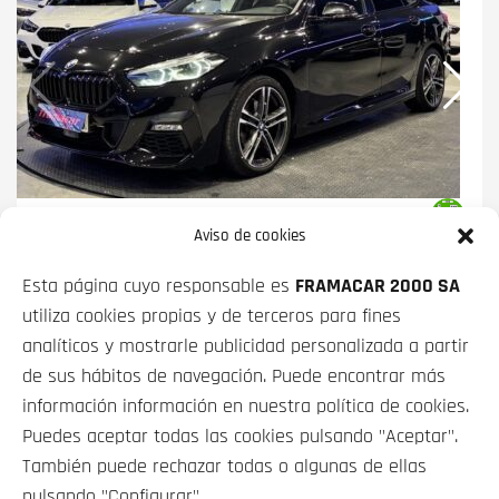
BMW SERIE 2
218D GRAN COUPE 110 KW
Aviso de cookies
(150 CV)
Esta página cuyo responsable es
FRAMACAR 2000 SA
PRECIO CONTADO
FINANCIADO
utiliza cookies propias y de terceros para fines
26 900€
desde
360€/mes*
analíticos y mostrarle publicidad personalizada a partir
de sus hábitos de navegación. Puede encontrar más
información información en nuestra política de cookies.
Puedes aceptar todas las cookies pulsando "Aceptar".
También puede rechazar todas o algunas de ellas
pulsando "Configurar".
VEHÍCULOS