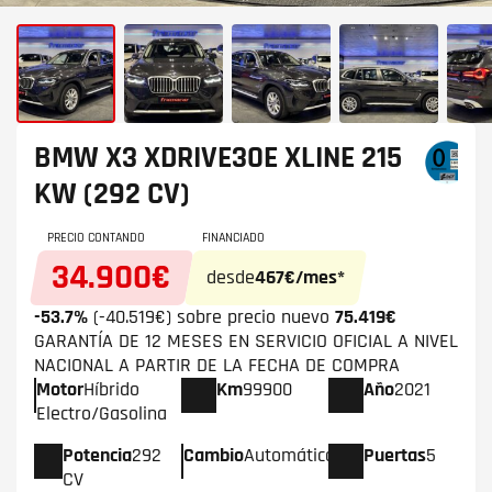
BMW X3
XDRIVE30E XLINE 215
KW (292 CV)
PRECIO CONTANDO
FINANCIADO
34.900€
desde
467€/mes*
-53.7%
(-40.519€) sobre precio nuevo
75.419€
GARANTÍA DE 12 MESES EN SERVICIO OFICIAL A NIVEL
NACIONAL A PARTIR DE LA FECHA DE COMPRA
Motor
Híbrido
Km
99900
Año
2021
Electro/Gasolina
Potencia
292
Cambio
Automático
Puertas
5
CV