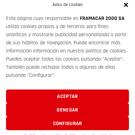
Aviso de cookies
PRECIO CONTADO
Esta página cuyo responsable es
FRAMACAR 2000 SA
58 900€
utiliza cookies propias y de terceros para fines
analíticos y mostrarle publicidad personalizada a partir
de sus hábitos de navegación. Puede encontrar más
información información en nuestra política de cookies.
Puedes aceptar todas las cookies pulsando "Aceptar".
VEHÍCULOS
También puede rechazar todas o algunas de ellas
pulsando "Configurar".
SOBRE NOSOTROS
ACEPTAR
CONTACTO
DENEGAR
CONFIGURAR
FRAMACAR 2000 S.A. © 2025