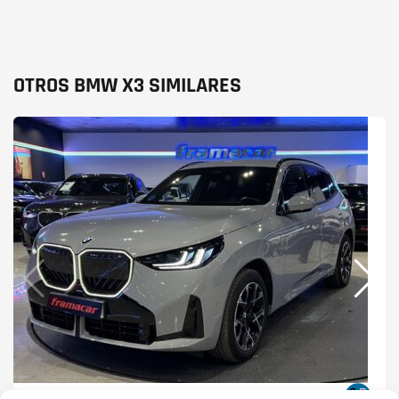
OTROS BMW X3 SIMILARES
BMW X3
XDRIVE30E 220 KW (299 CV)