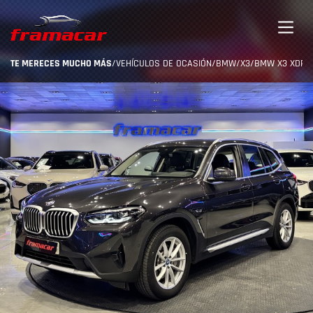
TE MERECES MUCHO MÁS
/
VEHÍCULOS DE OCASIÓN
/
BMW
/
X3
/
BMW X3 XDRIVE