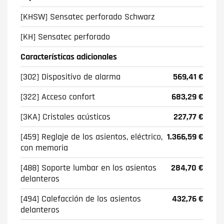
[KHSW] Sensatec perforado Schwarz
[KH] Sensatec perforado
Características adicionales
[302] Dispositivo de alarma
569,41 €
[322] Acceso confort
683,29 €
[3KA] Cristales acústicos
227,77 €
[459] Reglaje de los asientos, eléctrico,
1.366,59 €
con memoria
[488] Soporte lumbar en los asientos
284,70 €
delanteros
[494] Calefacción de los asientos
432,76 €
delanteros