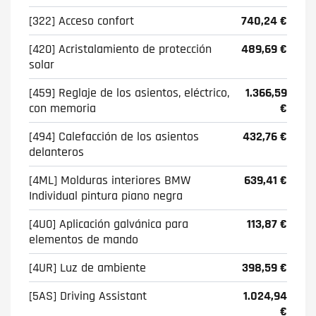
[322] Acceso confort
740,24 €
[420] Acristalamiento de protección
489,69 €
solar
[459] Reglaje de los asientos, eléctrico,
1.366,59
con memoria
€
[494] Calefacción de los asientos
432,76 €
delanteros
[4ML] Molduras interiores BMW
639,41 €
Individual pintura piano negra
[4U0] Aplicación galvánica para
113,87 €
elementos de mando
[4UR] Luz de ambiente
398,59 €
[5AS] Driving Assistant
1.024,94
€