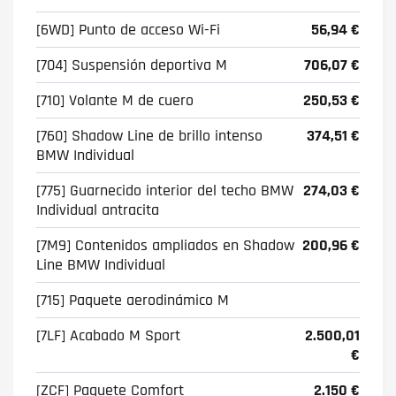
[6WD] Punto de acceso Wi-Fi
56,94 €
[704] Suspensión deportiva M
706,07 €
[710] Volante M de cuero
250,53 €
[760] Shadow Line de brillo intenso
374,51 €
BMW Individual
[775] Guarnecido interior del techo BMW
274,03 €
Individual antracita
[7M9] Contenidos ampliados en Shadow
200,96 €
Line BMW Individual
[715] Paquete aerodinámico M
[7LF] Acabado M Sport
2.500,01
€
[ZCF] Paquete Comfort
2.150 €