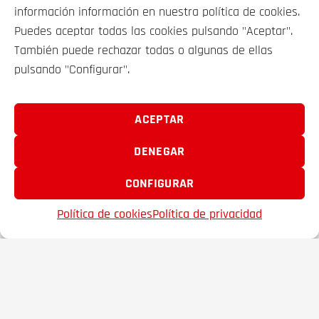
información información en nuestra política de cookies.
Puedes aceptar todas las cookies pulsando "Aceptar".
También puede rechazar todas o algunas de ellas
pulsando "Configurar".
VEHÍCULOS
SOBRE NOSOTROS
ACEPTAR
DENEGAR
CONTACTO
CONFIGURAR
FRAMACAR 2000 S.A. © 2025
Política de cookies
Política de privacidad
EMAIL
TELÉFONO
FAVORITOS
Aviso legal
Política Privacidad
Política de Cookies