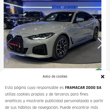
BMW SERIE 4
420D GRAN COUPE 140
Aviso de cookies
KW (190 CV)
Esta página cuyo responsable es
FRAMACAR 2000 SA
PRECIO CONTADO
FINANCIADO
utiliza cookies propias y de terceros para fines
37 900€
desde
507€/mes*
analíticos y mostrarle publicidad personalizada a partir
de sus hábitos de navegación. Puede encontrar más