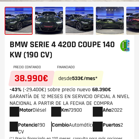
BMW SERIE 4
420D COUPE 140
KW (190 CV)
PRECIO CONTANDO
FINANCIADO
38.990€
desde
533€/mes*
-43%
(-29.400€) sobre precio nuevo
68.390€
GARANTÍA DE 12 MESES EN SERVICIO OFICIAL A NIVEL
NACIONAL A PARTIR DE LA FECHA DE COMPRA
Motor
Diésel
Km
73900
Año
2022
Potencia
190
Cambio
Automático
Puertas
2
CV
(*) Precio financiado en 120 meses, consulta para más opciones.