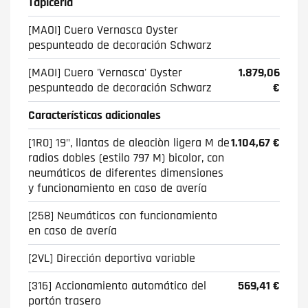
Tapicería
[MAOI] Cuero Vernasca Oyster
pespunteado de decoración Schwarz
[MAOI] Cuero 'Vernasca' Oyster
1.879,06
pespunteado de decoración Schwarz
€
Características adicionales
[1R0] 19", llantas de aleaciòn ligera M de
1.104,67 €
radios dobles (estilo 797 M) bicolor, con
neumáticos de diferentes dimensiones
y funcionamiento en caso de avería
[258] Neumáticos con funcionamiento
en caso de avería
[2VL] Dirección deportiva variable
[316] Accionamiento automático del
569,41 €
portón trasero