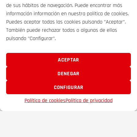
de sus hábitos de navegación. Puede encontrar más
información información en nuestra política de cookies.
Puedes aceptar todas las cookies pulsando "Aceptar".
VEHÍCULOS
También puede rechazar todas o algunas de ellas
pulsando "Configurar".
SOBRE NOSOTROS
ACEPTAR
CONTACTO
DENEGAR
CONFIGURAR
FRAMACAR 2000 S.A. © 2025
Política de cookies
Política de privacidad
EMAIL
TELÉFONO
FAVORITOS
Aviso legal
Política Privacidad
Política de Cookies