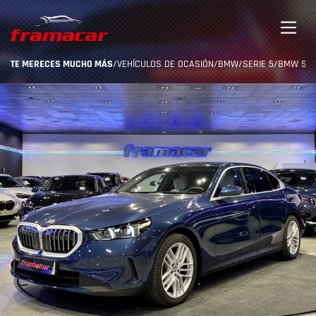
TE MERECES MUCHO MÁS
/
VEHÍCULOS DE OCASIÓN
/
BMW
/
SERIE 5
/
BMW SERI