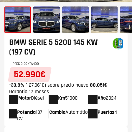
BMW SERIE 5
520D 145 KW
(197 CV)
PRECIO CONTANDO
52.990€
-33.8%
(-27.061€) sobre precio nuevo
80.051€
Garantía 12 meses
Motor
Diésel
Km
51900
Año
2024
Potencia
197
Cambio
Automático
Puertas
4
CV