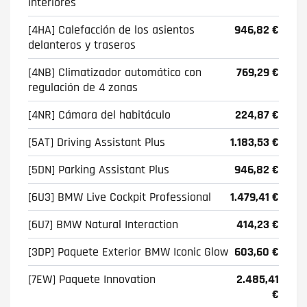
interiores
[4HA] Calefacción de los asientos
946,82 €
delanteros y traseros
[4NB] Climatizador automático con
769,29 €
regulación de 4 zonas
[4NR] Cámara del habitáculo
224,87 €
[5AT] Driving Assistant Plus
1.183,53 €
[5DN] Parking Assistant Plus
946,82 €
[6U3] BMW Live Cockpit Professional
1.479,41 €
[6U7] BMW Natural Interaction
414,23 €
[3DP] Paquete Exterior BMW Iconic Glow
603,60 €
[7EW] Paquete Innovation
2.485,41
€