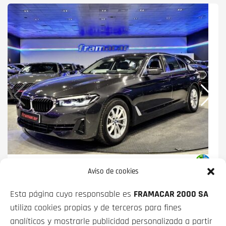
BMW SERIE 5
520D 140 KW (190 CV)
Aviso de cookies
PRECIO CONTADO
FINANCIADO
Esta página cuyo responsable es
FRAMACAR 2000 SA
32 490€
desde
439€/mes*
utiliza cookies propias y de terceros para fines
analíticos y mostrarle publicidad personalizada a partir