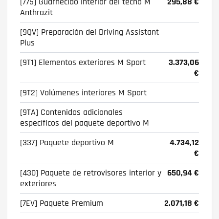
[775] Guarnecido interior del techo M
295,88 €
Anthrazit
[9QV] Preparación del Driving Assistant
Plus
[9T1] Elementos exteriores M Sport
3.373,06
€
[9T2] Volúmenes interiores M Sport
[9TA] Contenidos adicionales
específicos del paquete deportivo M
[337] Paquete deportivo M
4.734,12
€
[430] Paquete de retrovisores interior y
650,94 €
exteriores
[7EV] Paquete Premium
2.071,18 €