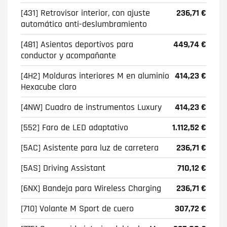
[431] Retrovisor interior, con ajuste
236,71 €
automático anti-deslumbramiento
[481] Asientos deportivos para
449,74 €
conductor y acompañante
[4H2] Molduras interiores M en aluminio
414,23 €
Hexacube claro
[4NW] Cuadro de instrumentos Luxury
414,23 €
[552] Faro de LED adaptativo
1.112,52 €
[5AC] Asistente para luz de carretera
236,71 €
[5AS] Driving Assistant
710,12 €
[6NX] Bandeja para Wireless Charging
236,71 €
[710] Volante M Sport de cuero
307,72 €