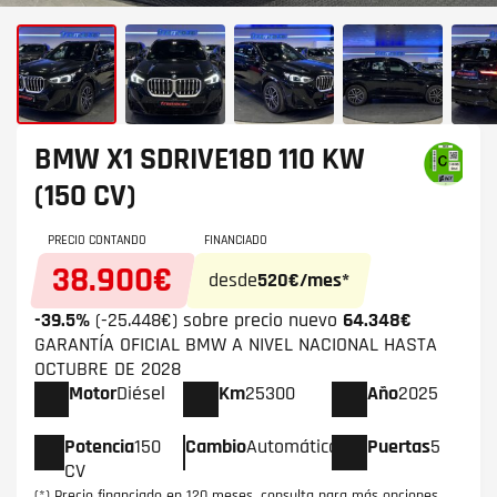
BMW X1
SDRIVE18D 110 KW
(150 CV)
PRECIO CONTANDO
FINANCIADO
38.900€
desde
520€/mes*
-39.5%
(-25.448€) sobre precio nuevo
64.348€
GARANTÍA OFICIAL BMW A NIVEL NACIONAL HASTA
OCTUBRE DE 2028
Motor
Diésel
Km
25300
Año
2025
Potencia
150
Cambio
Automático
Puertas
5
CV
(*) Precio financiado en 120 meses, consulta para más opciones.