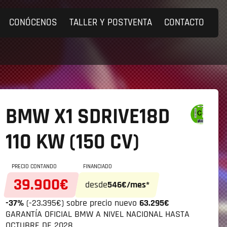
CONÓCENOS
TALLER Y POSTVENTA
CONTACTO
BMW X1
SDRIVE18D
110 KW (150 CV)
PRECIO CONTANDO
FINANCIADO
39.900€
desde
546€/mes*
-37%
(-23.395€) sobre precio nuevo
63.295€
GARANTÍA OFICIAL BMW A NIVEL NACIONAL HASTA
OCTUBRE DE 2028