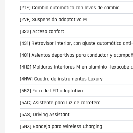
[2TE] Cambio automático con levas de cambio
[2VF] Suspensión adaptativa M
[322] Acceso confort
[431] Retrovisor interior, con ajuste automático an
[481] Asientos deportivos para conductor y acompa
[4H2] Molduras interiores M en aluminio Hexacube c
[4NW] Cuadro de instrumentos Luxury
[552] Faro de LED adaptativo
[5AC] Asistente para luz de carretera
[5AS] Driving Assistant
[6NX] Bandeja para Wireless Charging