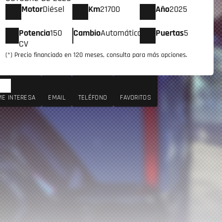
Motor
Diésel
Km
21700
Año
2025
Potencia
150
Cambio
Automático
Puertas
5
CV
(*) Precio financiado en 120 meses, consulta para más opciones.
ME INTERESA
EMAIL
TELÉFONO
FAVORITOS