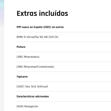
Extras incluídos
PVP nuevo en España (2022) sin extras
BMW X1 xDrive25e 162 kW (220 CV)
Pintura
[A96] Mineralweiss
[A96] Mineralweiß (metalizado)
Tapicería
[EGAT] Tela 'Grid' Anthrazit
Características adicionales
[6UN] Navegación