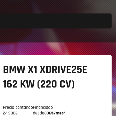
BMW X1
XDRIVE25E
162 KW (220 CV)
Precio contando
Financiado
24.900€
desde
336€/mes*