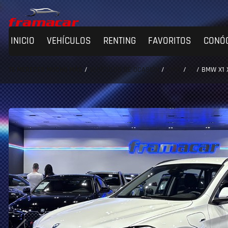
INICIO
VEHÍCULOS
RENTING
FAVORITOS
CONÓ
TE MERECES MUCHO MÁS
/
VEHÍCULOS DE OCASIÓN
/
BMW
/
X1
/
BMW X1 X