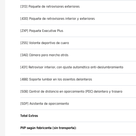
[313] Paquete de retrovisores exteriores
[430] Paquete de retrovisores interior y exteriores
[ZXP] Paquete Executive Plus
[255] Volante deportivo de cuero
[3AG] Cámara para marcha atrás
[431] Retrovisor interior, con ajuste automático anti-deslumbramiento
[488] Soporte lumbar en los asientos delanteros
[508] Control de distancia en aparcamiento (PDC) delantero y trasero
[5DP] Asistente de aparcamiento
Total Extras
PVP según fabricante (sin transporte):