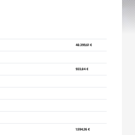
48.399,61 €
933,84 €
1.594,36 €