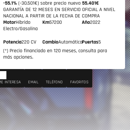
-55.1%
(-30.501€) sobre precio nuevo
55.401€
GARANTÍA DE 12 MESES EN SERVICIO OFICIAL A NIVEL
NACIONAL A PARTIR DE LA FECHA DE COMPRA
Motor
Híbrido
Km
57200
Año
2022
Electro/Gasolina
Potencia
220 CV
Cambio
Automático
Puertas
5
(*) Precio financiado en 120 meses, consulta para
más opciones.
ME INTERESA
EMAIL
TELÉFONO
FAVORITOS