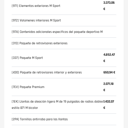
3.373,06
[9T1] Elementos exteriores M Sport
€
[9T2] Volúmenes interiores M Sport
[9TA] Contenidos adicionales específicos del paquete deportivo M
[313] Paquete de retrovisores exteriores
4.852,47
[337] Paquete M Sport
€
[430] Paquete de retrovisores interior y exteriores
650,94 €
2.071,18
[7EV] Paquete Premium
€
[1EK] Llantas de aleación ligera M de 19 pulgadas de radios dobles
1.432,07
estilo 871 M bicolor
€
[2PA] Tornillos antirrobo para las llantas