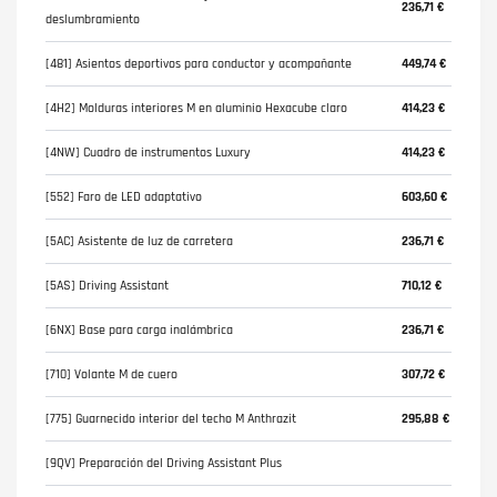
236,71 €
deslumbramiento
[481] Asientos deportivos para conductor y acompañante
449,74 €
[4H2] Molduras interiores M en aluminio Hexacube claro
414,23 €
[4NW] Cuadro de instrumentos Luxury
414,23 €
[552] Faro de LED adaptativo
603,60 €
[5AC] Asistente de luz de carretera
236,71 €
[5AS] Driving Assistant
710,12 €
[6NX] Base para carga inalámbrica
236,71 €
[710] Volante M de cuero
307,72 €
[775] Guarnecido interior del techo M Anthrazit
295,88 €
[9QV] Preparación del Driving Assistant Plus