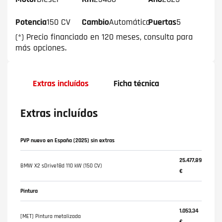
Potencia
150 CV
Cambio
Automático
Puertas
5
(*) Precio financiado en 120 meses, consulta para
más opciones.
Extras incluídos
Ficha técnica
Extras incluídos
PVP nuevo en España (2025) sin extras
25.477,89
BMW X2 sDrive18d 110 kW (150 CV)
€
Pintura
1.053,34
[MET] Pintura metalizada
€