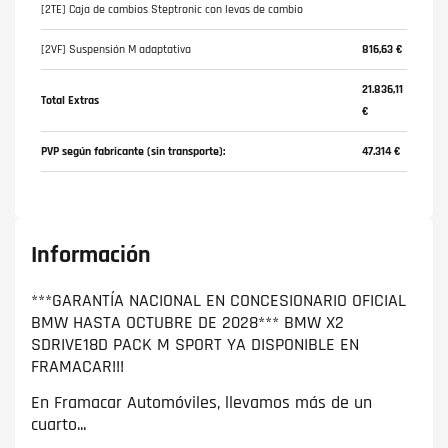
[2TE] Caja de cambios Steptronic con levas de cambio
[2VF] Suspensión M adaptativa
816,63 €
21.836,11
Total Extras
€
PVP según fabricante (sin transporte):
47.314 €
Información
***GARANTÍA NACIONAL EN CONCESIONARIO OFICIAL
BMW HASTA OCTUBRE DE 2028*** BMW X2
SDRIVE18D PACK M SPORT YA DISPONIBLE EN
FRAMACAR!!!
En Framacar Automóviles, llevamos más de un
cuarto...