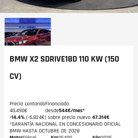
BMW X2
SDRIVE18D 110 KW (150
CV)
Precio contando
Financiado
40.490€
desde
544€/mes*
-14.4%
(-6.824€) sobre precio nuevo
47.314€
*GARANTÍA NACIONAL EN CONCESIONARIO OFICIAL
BMW HASTA OCTUBRE DE 2028
Motor
Diésel
Km
25400
Año
2025