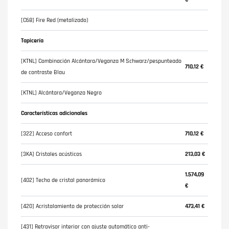
[C68] Fire Red (metalizado)
Tapicería
[KTNL] Combinación Alcántara/Veganza M Schwarz/pespunteado
710,12 €
de contraste Blau
[KTNL] Alcántara/Veganza Negro
Características adicionales
[322] Acceso confort
710,12 €
[3KA] Cristales acústicos
213,03 €
1.574,09
[402] Techo de cristal panorámico
€
[420] Acristalamiento de protección solar
473,41 €
[431] Retrovisor interior con ajuste automático anti-