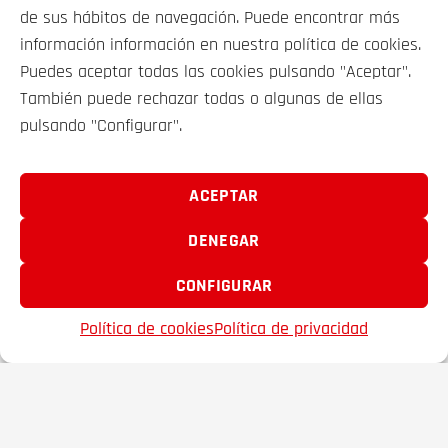
de sus hábitos de navegación. Puede encontrar más
información información en nuestra política de cookies.
Puedes aceptar todas las cookies pulsando "Aceptar".
VEHÍCULOS
También puede rechazar todas o algunas de ellas
pulsando "Configurar".
SOBRE NOSOTROS
ACEPTAR
CONTACTO
DENEGAR
CONFIGURAR
FRAMACAR 2000 S.A. © 2025
Política de cookies
Política de privacidad
EMAIL
TELÉFONO
FAVORITOS
Aviso legal
Política Privacidad
Política de Cookies