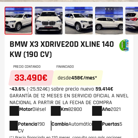
BMW X3
XDRIVE20D XLINE 140
KW (190 CV)
PRECIO CONTANDO
FINANCIADO
33.490€
desde
458€/mes*
-43.6%
(-25.924€) sobre precio nuevo
59.414€
GARANTÍA DE 12 MESES EN SERVICIO OFICIAL A NIVEL
NACIONAL A PARTIR DE LA FECHA DE COMPRA
Motor
Diésel
Km
82800
Año
2021
Potencia
190
Cambio
Automático
Puertas
5
CV
(*) Precio financiado en 120 meses, consulta para más opciones.