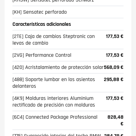
[KH] Sensatec perforado
Características adicionales
[2TE] Caja de cambios Steptronic con
177,53 €
levas de cambio
[2VG] Performance Control
177,53 €
[420] Acristalamiento de protección solar
568,09 €
[488] Soporte lumbar en los asientos
295,88 €
delanteros
[4K9] Molduras interiores Aluminium
177,53 €
rectificado de precisión con molduras
[6C4] Connected Package Professional
828,48
€
[775] Guarnecido interior del techo BMW
284,79 €