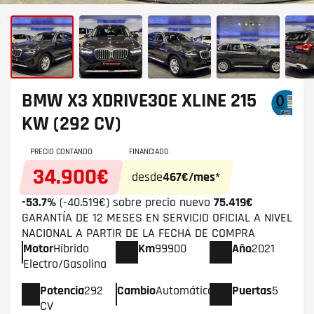
BMW X3
XDRIVE30E XLINE 215
KW (292 CV)
PRECIO CONTANDO
FINANCIADO
34.900€
desde
467€/mes*
-53.7%
(-40.519€) sobre precio nuevo
75.419€
GARANTÍA DE 12 MESES EN SERVICIO OFICIAL A NIVEL
NACIONAL A PARTIR DE LA FECHA DE COMPRA
Motor
Híbrido
Km
99900
Año
2021
Electro/Gasolina
Potencia
292
Cambio
Automático
Puertas
5
CV