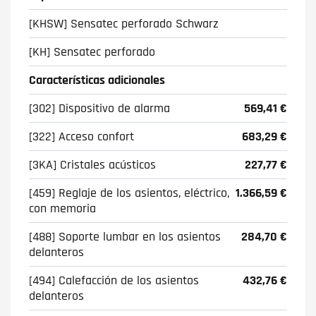
[KHSW] Sensatec perforado Schwarz
[KH] Sensatec perforado
Características adicionales
[302] Dispositivo de alarma
569,41 €
[322] Acceso confort
683,29 €
[3KA] Cristales acústicos
227,77 €
[459] Reglaje de los asientos, eléctrico,
1.366,59 €
con memoria
[488] Soporte lumbar en los asientos
284,70 €
delanteros
[494] Calefacción de los asientos
432,76 €
delanteros