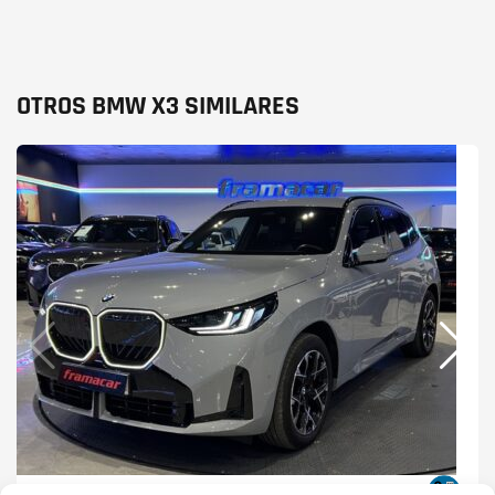
OTROS BMW X3 SIMILARES
BMW X3
XDRIVE30E 220 KW (299 CV)