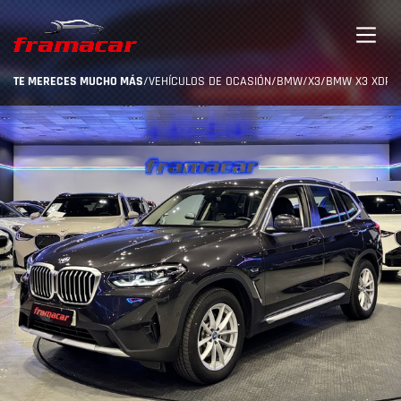
TE MERECES MUCHO MÁS
/
VEHÍCULOS DE OCASIÓN
/
BMW
/
X3
/
BMW X3 XDRIVE