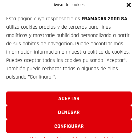
Aviso de cookies
PRECIO CONTADO
Esta página cuyo responsable es
FRAMACAR 2000 SA
58 900€
utiliza cookies propias y de terceros para fines
analíticos y mostrarle publicidad personalizada a partir
de sus hábitos de navegación. Puede encontrar más
información información en nuestra política de cookies.
Puedes aceptar todas las cookies pulsando "Aceptar".
VEHÍCULOS
También puede rechazar todas o algunas de ellas
pulsando "Configurar".
SOBRE NOSOTROS
ACEPTAR
CONTACTO
DENEGAR
CONFIGURAR
FRAMACAR 2000 S.A. © 2025