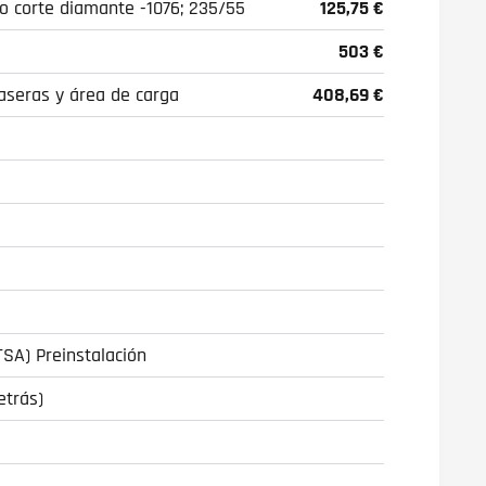
ro corte diamante -1076; 235/55
125,75 €
503 €
raseras y área de carga
408,69 €
TSA) Preinstalación
etrás)