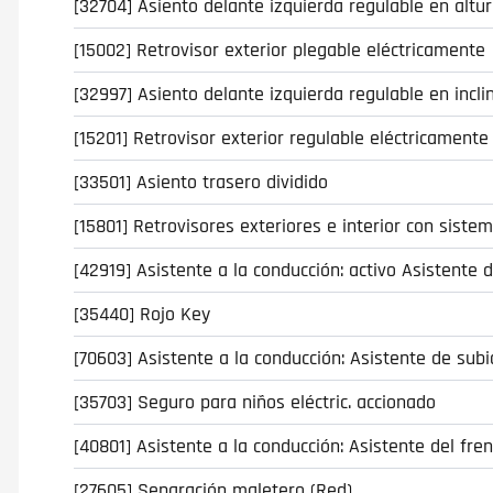
[32704] Asiento delante izquierda regulable en altu
[15002] Retrovisor exterior plegable eléctricamente
[32997] Asiento delante izquierda regulable en incli
[15201] Retrovisor exterior regulable eléctricamente
[33501] Asiento trasero dividido
[15801] Retrovisores exteriores e interior con sis
[42919] Asistente a la conducción: activo Asistente 
[35440] Rojo Key
[70603] Asistente a la conducción: Asistente de sub
[35703] Seguro para niños eléctric. accionado
[40801] Asistente a la conducción: Asistente del fre
[27605] Separación maletero (Red)