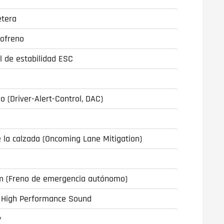
etera
vofreno
l de estabilidad ESC
o (Driver-Alert-Control, DAC)
e la calzada (Oncoming Lane Mitigation)
tem (Freno de emergencia autónomo)
n High Performance Sound
y