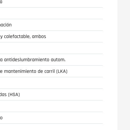
ra
nación
 y calefactable, ambos
tema antideslumbramiento autom.
de mantenimiento de carril (LKA)
idas (HSA)
no