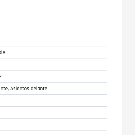
ble
e
nte, Asientos delante