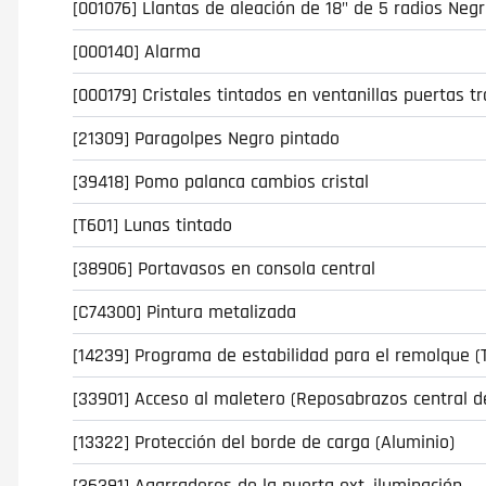
[001076] Llantas de aleación de 18" de 5 radios Neg
[000140] Alarma
[000179] Cristales tintados en ventanillas puertas t
[21309] Paragolpes Negro pintado
[39418] Pomo palanca cambios cristal
[T601] Lunas tintado
[38906] Portavasos en consola central
[C74300] Pintura metalizada
[14239] Programa de estabilidad para el remolque (
[33901] Acceso al maletero (Reposabrazos central d
[13322] Protección del borde de carga (Aluminio)
[36391] Agarraderos de la puerta ext. iluminación