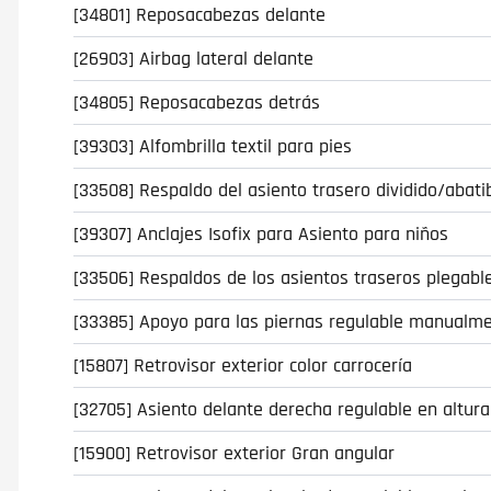
[34801] Reposacabezas delante
[26903] Airbag lateral delante
[34805] Reposacabezas detrás
[39303] Alfombrilla textil para pies
[33508] Respaldo del asiento trasero dividido/abati
[39307] Anclajes Isofix para Asiento para niños
[33506] Respaldos de los asientos traseros plegabl
[33385] Apoyo para las piernas regulable manualme
[15807] Retrovisor exterior color carrocería
[32705] Asiento delante derecha regulable en altura
[15900] Retrovisor exterior Gran angular