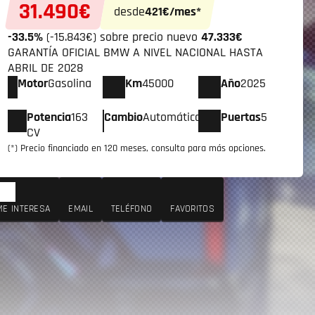
31.490€
desde
421€/mes*
-33.5%
(-15.843€) sobre precio nuevo
47.333€
GARANTÍA OFICIAL BMW A NIVEL NACIONAL HASTA
ABRIL DE 2028
Motor
Gasolina
Km
45000
Año
2025
Potencia
163
Cambio
Automático
Puertas
5
CV
(*) Precio financiado en 120 meses, consulta para más opciones.
ME INTERESA
EMAIL
TELÉFONO
FAVORITOS