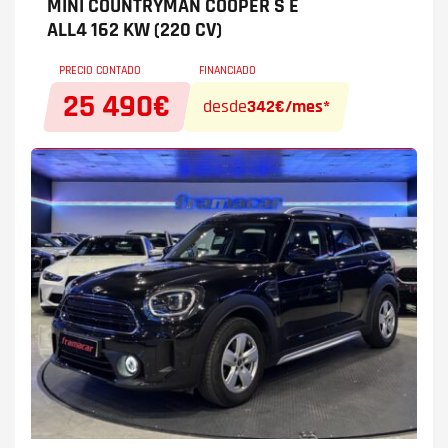
MINI COUNTRYMAN
COOPER S E
ALL4 162 KW (220 CV)
PRECIO CONTADO
FINANCIADO
25 490€
desde
342€/mes*