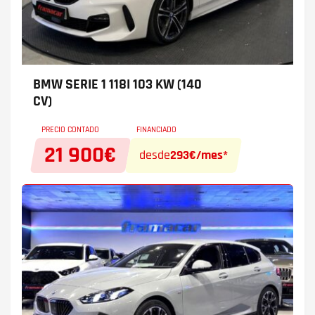
BMW SERIE 1
118I 103 KW (140
CV)
PRECIO CONTADO
FINANCIADO
21 900€
desde
293€/mes*