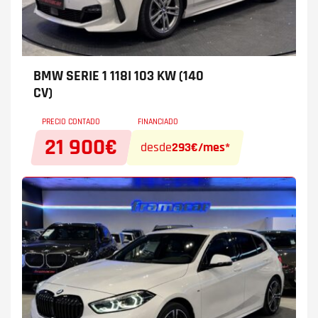
BMW SERIE 1
118I 103 KW (140
CV)
PRECIO CONTADO
FINANCIADO
21 900€
desde
293€/mes*