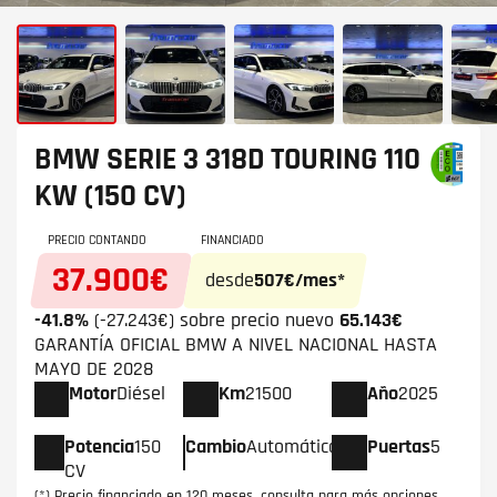
BMW SERIE 3
318D TOURING 110
KW (150 CV)
PRECIO CONTANDO
FINANCIADO
37.900€
desde
507€/mes*
-41.8%
(-27.243€) sobre precio nuevo
65.143€
GARANTÍA OFICIAL BMW A NIVEL NACIONAL HASTA
MAYO DE 2028
Motor
Diésel
Km
21500
Año
2025
Potencia
150
Cambio
Automático
Puertas
5
CV
(*) Precio financiado en 120 meses, consulta para más opciones.