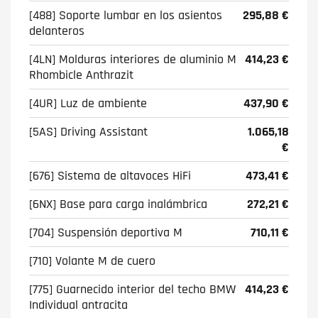
[488] Soporte lumbar en los asientos
295,88 €
delanteros
[4LN] Molduras interiores de aluminio M
414,23 €
Rhombicle Anthrazit
[4UR] Luz de ambiente
437,90 €
[5AS] Driving Assistant
1.065,18
€
[676] Sistema de altavoces HiFi
473,41 €
[6NX] Base para carga inalámbrica
272,21 €
[704] Suspensión deportiva M
710,11 €
[710] Volante M de cuero
[775] Guarnecido interior del techo BMW
414,23 €
Individual antracita