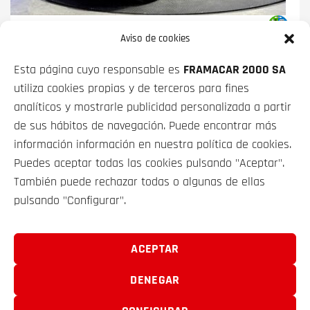
BMW SERIE 3
318D TOURING 110 KW
Aviso de cookies
(150 CV)
Esta página cuyo responsable es
FRAMACAR 2000 SA
PRECIO CONTADO
FINANCIADO
utiliza cookies propias y de terceros para fines
25 900€
desde
350€/mes*
analíticos y mostrarle publicidad personalizada a partir
de sus hábitos de navegación. Puede encontrar más
información información en nuestra política de cookies.
Puedes aceptar todas las cookies pulsando "Aceptar".
También puede rechazar todas o algunas de ellas
pulsando "Configurar".
VEHÍCULOS
SOBRE NOSOTROS
ACEPTAR
DENEGAR
CONTACTO