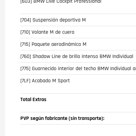
[6U3] BMW Live Cockpit Professional
[704] Suspensión deportiva M
[710] Volante M de cuero
[715] Paquete aerodinámico M
[760] Shadow Line de brillo intenso BMW Individual
[775] Guarnecido interior del techo BMW Individual a
[7LF] Acabado M Sport
Total Extras
PVP según fabricante (sin transporte):