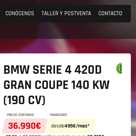
CONÓCENOS
TALLER Y POSTVENTA
CONTACTO
BMW SERIE 4
420D
GRAN COUPE 140 KW
(190 CV)
PRECIO CONTANDO
FINANCIADO
36.990€
desde
495€/mes*