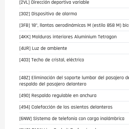
[2VL] Dirección deportiva variable
[302] Dispositivo de alarma
[3FB] 18", llantas aerodinámicas M (estilo 858 M) bic
[4KK] Molduras interiores Aluminium Tetragon
[4UR] Luz de ambiente
[403] Techo de cristal, eléctrico
[48Z] Eliminación del soporte lumbar del pasajero d
respaldo del pasajero delantero
[490] Respaldo regulable en anchura
[494] Calefacción de los asientos delanteros
[6NW] Sistema de telefonía con carga inalámbrica