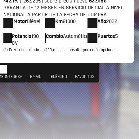
-42.1%
(-26.928€) sobre precio nuevo
63.918€
GARANTÍA DE 12 MESES EN SERVICIO OFICIAL A NIVEL
NACIONAL A PARTIR DE LA FECHA DE COMPRA
Motor
Diésel
Km
81000
Año
2022
Potencia
190
Cambio
Automático
Puertas
5
CV
(*) Precio financiado en 120 meses, consulta para más opciones.
ME INTERESA
EMAIL
TELÉFONO
FAVORITOS