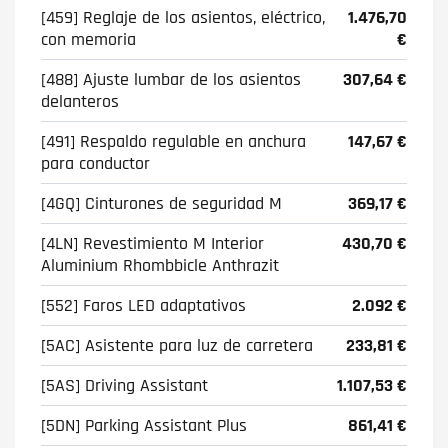
[459] Reglaje de los asientos, eléctrico,
1.476,70
con memoria
€
[488] Ajuste lumbar de los asientos
307,64 €
delanteros
[491] Respaldo regulable en anchura
147,67 €
para conductor
[4GQ] Cinturones de seguridad M
369,17 €
[4LN] Revestimiento M Interior
430,70 €
Aluminium Rhombbicle Anthrazit
[552] Faros LED adaptativos
2.092 €
[5AC] Asistente para luz de carretera
233,81 €
[5AS] Driving Assistant
1.107,53 €
[5DN] Parking Assistant Plus
861,41 €