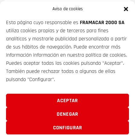
BMW SERIE 4
420D GRAN COUPE 140
Aviso de cookies
KW (190 CV)
Esta página cuyo responsable es
FRAMACAR 2000 SA
PRECIO CONTADO
FINANCIADO
utiliza cookies propias y de terceros para fines
37 900€
desde
507€/mes*
analíticos y mostrarle publicidad personalizada a partir
de sus hábitos de navegación. Puede encontrar más
información información en nuestra política de cookies.
Puedes aceptar todas las cookies pulsando "Aceptar".
También puede rechazar todas o algunas de ellas
pulsando "Configurar".
VEHÍCULOS
SOBRE NOSOTROS
ACEPTAR
DENEGAR
CONTACTO
CONFIGURAR