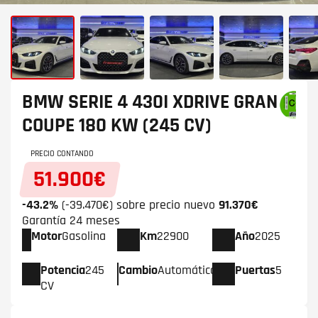
BMW SERIE 4
430I XDRIVE GRAN
COUPE 180 KW (245 CV)
PRECIO CONTANDO
51.900€
-43.2%
(-39.470€) sobre precio nuevo
91.370€
Garantía 24 meses
Motor
Gasolina
Km
22900
Año
2025
Potencia
245
Cambio
Automático
Puertas
5
CV