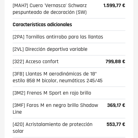
[MAH7] Cuero 'Vernasca' Schwarz
1.599,77 €
pespunteado de decoración (SW)
Características adicionales
[2PA] Tornillos antirrobo para las llantas
[2VL] Dirección deportiva variable
[322] Acceso confort
799,88 €
[3FB] Llantas M aerodinámicas de 18"
estilo 858 M bicolor, neumáticos 245/45
[3M2] Frenos M Sport en rojo brillo
[3MF] Faros M en negro brillo Shadow
369,17 €
Line
[420] Acristalamiento de protección
553,77 €
solar