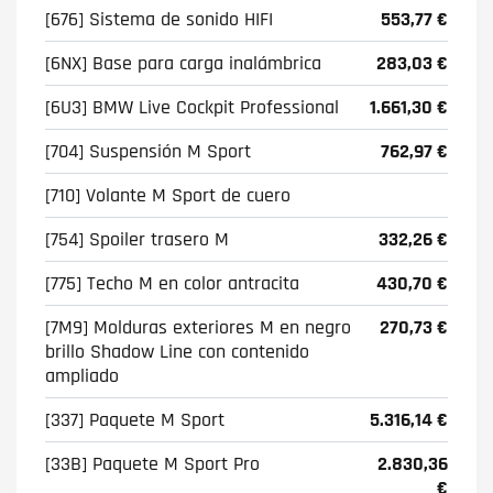
[676] Sistema de sonido HIFI
553,77 €
[6NX] Base para carga inalámbrica
283,03 €
[6U3] BMW Live Cockpit Professional
1.661,30 €
[704] Suspensión M Sport
762,97 €
[710] Volante M Sport de cuero
[754] Spoiler trasero M
332,26 €
[775] Techo M en color antracita
430,70 €
[7M9] Molduras exteriores M en negro
270,73 €
brillo Shadow Line con contenido
ampliado
[337] Paquete M Sport
5.316,14 €
[33B] Paquete M Sport Pro
2.830,36
€