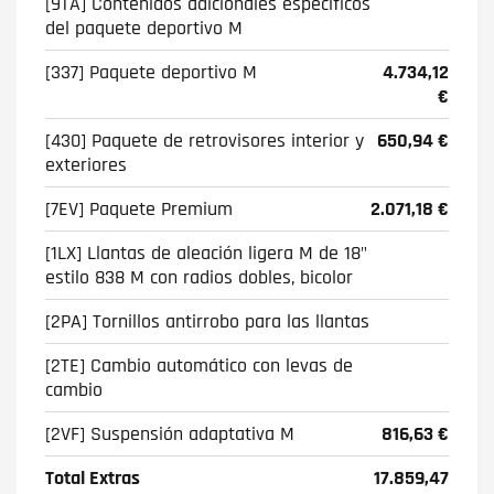
[9TA] Contenidos adicionales específicos
del paquete deportivo M
[337] Paquete deportivo M
4.734,12
€
[430] Paquete de retrovisores interior y
650,94 €
exteriores
[7EV] Paquete Premium
2.071,18 €
[1LX] Llantas de aleación ligera M de 18"
estilo 838 M con radios dobles, bicolor
[2PA] Tornillos antirrobo para las llantas
[2TE] Cambio automático con levas de
cambio
[2VF] Suspensión adaptativa M
816,63 €
Total Extras
17.859,47