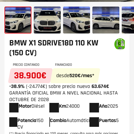
BMW X1
SDRIVE18D 110 KW
(150 CV)
PRECIO CONTANDO
FINANCIADO
38.900€
desde
520€/mes*
-38.9%
(-24.774€) sobre precio nuevo
63.674€
GARANTÍA OFICIAL BMW A NIVEL NACIONAL HASTA
OCTUBRE DE 2028
Motor
Diésel
Km
24000
Año
2025
Potencia
150
Cambio
Automático
Puertas
5
CV
(*) Precio financiado en 120 meses, consulta para más opciones.