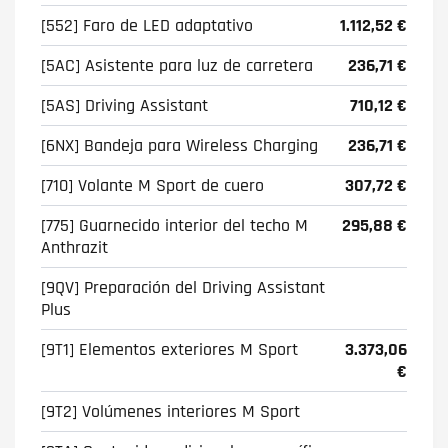
[552] Faro de LED adaptativo
1.112,52 €
[5AC] Asistente para luz de carretera
236,71 €
[5AS] Driving Assistant
710,12 €
[6NX] Bandeja para Wireless Charging
236,71 €
[710] Volante M Sport de cuero
307,72 €
[775] Guarnecido interior del techo M
295,88 €
Anthrazit
[9QV] Preparación del Driving Assistant
Plus
[9T1] Elementos exteriores M Sport
3.373,06
€
[9T2] Volúmenes interiores M Sport