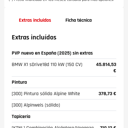
Extras incluídos
Ficha técnica
Extras incluídos
PVP nuevo en España (2025) sin extras
BMW X1 sDrive18d 110 kW (150 CV)
45.814,53
€
Pintura
[300] Pintura sólida Alpine White
378,73 €
[300] Alpinweis (sólido)
Tapicería
[KTNL] Combinación Alcántara/Veganza
710,12 €