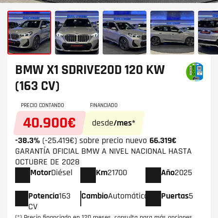
BMW X1
SDRIVE20D 120 KW
(163 CV)
PRECIO CONTANDO
FINANCIADO
40.900€
desde
/mes*
-38.3%
(-25.419€) sobre precio nuevo
66.319€
GARANTÍA OFICIAL BMW A NIVEL NACIONAL HASTA
OCTUBRE DE 2028
Motor
Diésel
Km
21700
Año
2025
Potencia
163
Cambio
Automático
Puertas
5
CV
(*) Precio financiado en 120 meses, consulta para más opciones.