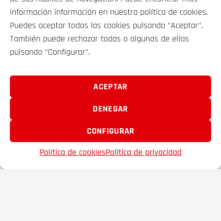
información información en nuestra política de cookies.
Puedes aceptar todas las cookies pulsando "Aceptar".
También puede rechazar todas o algunas de ellas
pulsando "Configurar".
VEHÍCULOS
SOBRE NOSOTROS
ACEPTAR
DENEGAR
CONTACTO
CONFIGURAR
FRAMACAR 2000 S.A. © 2025
Política de cookies
Política de privacidad
EMAIL
TELÉFONO
FAVORITOS
Aviso legal
Política Privacidad