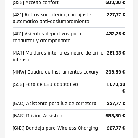
[322] Acceso confort
683,30 €
[431] Retrovisor interior, con ajuste
227,77 €
automático anti-deslumbramiento
[481] Asientos deportivos para
432,76 €
conductor y acompañante
[4AT] Molduras interiores negro de brillo
261,93 €
intenso
[4NW] Cuadro de instrumentos Luxury
398,59 €
[552] Faro de LED adaptativo
1.070,50
€
[5AC] Asistente para luz de carretera
227,77 €
[5AS] Driving Assistant
683,30 €
[6NX] Bandeja para Wireless Charging
227,77 €