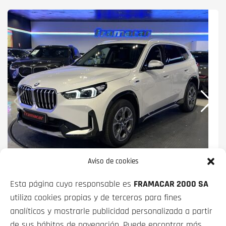
Aviso de cookies
BMW X1
XDRIVE25E 180 KW (245 CV)
Esta página cuyo responsable es
FRAMACAR 2000 SA
PRECIO CONTADO
FINANCIADO
utiliza cookies propias y de terceros para fines
35 900€
desde
480€/mes*
analíticos y mostrarle publicidad personalizada a partir
de sus hábitos de navegación. Puede encontrar más