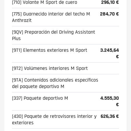
[710] Volante M Sport de cuero
296,10 €
[775] Guarnecido interior del techo M
284,70 €
Anthrazit
[9QV] Preparación del Driving Assistant
Plus
[9T1] Elementos exteriores M Sport
3.245,64
€
[9T2] Volúmenes interiores M Sport
[9TA] Contenidos adicionales específicos
del paquete deportivo M
[337] Paquete deportivo M
4.555,30
€
[430] Paquete de retrovisores interior y
626,36 €
exteriores