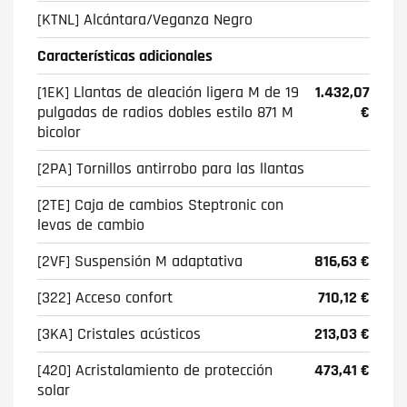
[KTNL] Alcántara/Veganza Negro
Características adicionales
[1EK] Llantas de aleación ligera M de 19
1.432,07
pulgadas de radios dobles estilo 871 M
€
bicolor
[2PA] Tornillos antirrobo para las llantas
[2TE] Caja de cambios Steptronic con
levas de cambio
[2VF] Suspensión M adaptativa
816,63 €
[322] Acceso confort
710,12 €
[3KA] Cristales acústicos
213,03 €
[420] Acristalamiento de protección
473,41 €
solar