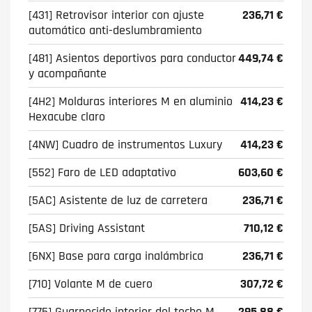
[431] Retrovisor interior con ajuste
236,71 €
automático anti-deslumbramiento
[481] Asientos deportivos para conductor
449,74 €
y acompañante
[4H2] Molduras interiores M en aluminio
414,23 €
Hexacube claro
[4NW] Cuadro de instrumentos Luxury
414,23 €
[552] Faro de LED adaptativo
603,60 €
[5AC] Asistente de luz de carretera
236,71 €
[5AS] Driving Assistant
710,12 €
[6NX] Base para carga inalámbrica
236,71 €
[710] Volante M de cuero
307,72 €
[775] Guarnecido interior del techo M
295,88 €