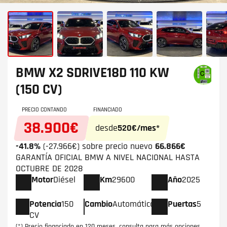
BMW X2
SDRIVE18D 110 KW
(150 CV)
PRECIO CONTANDO
FINANCIADO
38.900€
desde
520€/mes*
-41.8%
(-27.966€) sobre precio nuevo
66.866€
GARANTÍA OFICIAL BMW A NIVEL NACIONAL HASTA
OCTUBRE DE 2028
Motor
Diésel
Km
29600
Año
2025
Potencia
150
Cambio
Automático
Puertas
5
CV
(*) Precio financiado en 120 meses, consulta para más opciones.