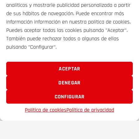
27 490€
desde
367€/mes*
analíticos y mostrarle publicidad personalizada a partir
de sus hábitos de navegación. Puede encontrar más
información información en nuestra política de cookies.
Puedes aceptar todas las cookies pulsando "Aceptar".
También puede rechazar todas o algunas de ellas
pulsando "Configurar".
VEHÍCULOS
SOBRE NOSOTROS
ACEPTAR
DENEGAR
CONTACTO
CONFIGURAR
FRAMACAR 2000 S.A. © 2025
Política de cookies
Política de privacidad
EMAIL
TELÉFONO
FAVORITOS
Aviso legal