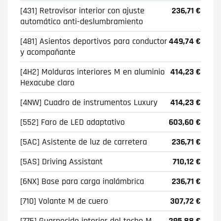
[431] Retrovisor interior con ajuste
236,71 €
automático anti-deslumbramiento
[481] Asientos deportivos para conductor
449,74 €
y acompañante
[4H2] Molduras interiores M en aluminio
414,23 €
Hexacube claro
[4NW] Cuadro de instrumentos Luxury
414,23 €
[552] Faro de LED adaptativo
603,60 €
[5AC] Asistente de luz de carretera
236,71 €
[5AS] Driving Assistant
710,12 €
[6NX] Base para carga inalámbrica
236,71 €
[710] Volante M de cuero
307,72 €
[775] Guarnecido interior del techo M
295,88 €