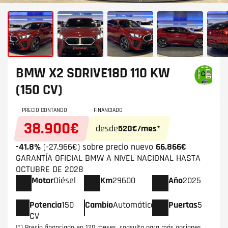
BMW X2
SDRIVE18D 110 KW
(150 CV)
PRECIO CONTANDO
FINANCIADO
38.900€
desde
520€/mes*
-41.8%
(-27.966€) sobre precio nuevo
66.866€
GARANTÍA OFICIAL BMW A NIVEL NACIONAL HASTA
OCTUBRE DE 2028
Motor
Diésel
Km
29600
Año
2025
Potencia
150
Cambio
Automático
Puertas
5
CV
(*) Precio financiado en 120 meses, consulta para más opciones.