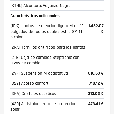
[KTNL] Alcántara/Veganza Negro
Características adicionales
[1EK] Llantas de aleación ligera M de 19
1.432,07
pulgadas de radios dobles estilo 871 M
€
bicolor
[2PA] Tornillos antirrobo para las llantas
[2TE] Caja de cambios Steptronic con
levas de cambio
[2VF] Suspensión M adaptativa
816,63 €
[322] Acceso confort
710,12 €
[3KA] Cristales acústicos
213,03 €
[420] Acristalamiento de protección
473,41 €
solar