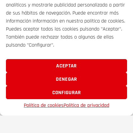
27 490€
desde
367€/mes*
analíticos y mostrarle publicidad personalizada a partir
de sus hábitos de navegación. Puede encontrar más
información información en nuestra política de cookies.
Puedes aceptar todas las cookies pulsando "Aceptar".
También puede rechazar todas o algunas de ellas
pulsando "Configurar".
VEHÍCULOS
SOBRE NOSOTROS
ACEPTAR
DENEGAR
CONTACTO
CONFIGURAR
FRAMACAR 2000 S.A. © 2025
Política de cookies
Política de privacidad
EMAIL
TELÉFONO
FAVORITOS
Aviso legal